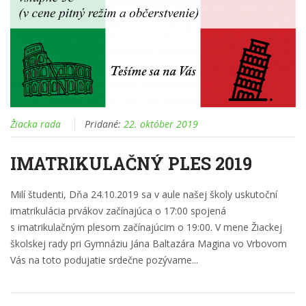
Žiacka rada
Pridané:
22. október 2019
IMATRIKULAČNÝ PLES 2019
Milí študenti, Dňa 24.10.2019 sa v aule našej školy uskutoční
imatrikulácia prvákov začínajúca o 17:00 spojená
s imatrikulačným plesom začínajúcim o 19:00. V mene Žiackej
školskej rady pri Gymnáziu Jána Baltazára Magina vo Vrbovom
Vás na toto podujatie srdečne pozývame...