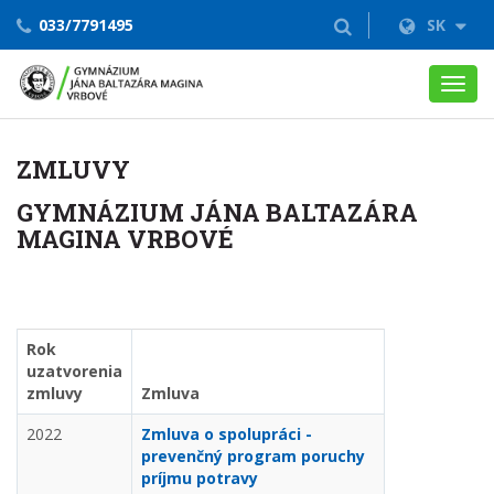
033/7791495
SK
Toggl
navig
ZMLUVY
GYMNÁZIUM JÁNA BALTAZÁRA
MAGINA VRBOVÉ
Rok
uzatvorenia
zmluvy
Zmluva
2022
Zmluva o spolupráci -
prevenčný program poruchy
príjmu potravy