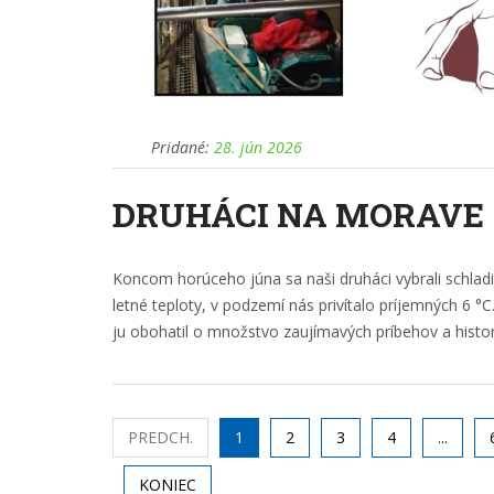
Pridané:
28. jún 2026
DRUHÁCI NA MORAVE
Koncom horúceho júna sa naši druháci vybrali schlad
letné teploty, v podzemí nás privítalo príjemných 6 °
ju obohatil o množstvo zaujímavých príbehov a histori
PREDCH.
1
2
3
4
...
KONIEC