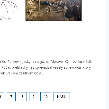
iť do Punkevní jeskyne na južnej Morave. Kým vonku vládli
C. Počas prehliadky nás sprevádzal veselý sprievodca, ktorý
ek. Veľkým zážitkom bola ...
6
7
8
9
10
NASL.