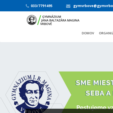
033/7791495
gymvrbove@gymvrbo
DOMOV
ORGANIZ
DOFE