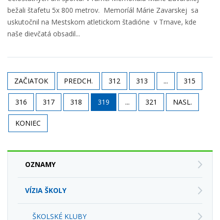
bežali štafetu 5x 800 metrov. Memoríál Márie Zavarskej sa
uskutočnil na Mestskom atletickom štadióne v Trnave, kde
naše dievčatá obsadil...
ZAČIATOK
PREDCH.
312
313
...
315
316
317
318
319
...
321
NASL.
KONIEC
OZNAMY
VÍZIA ŠKOLY
ŠKOLSKÉ KLUBY