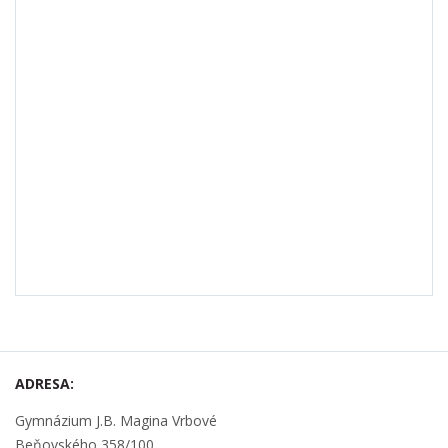
ADRESA:
Gymnázium J.B. Magina Vrbové
Beňovského 358/100