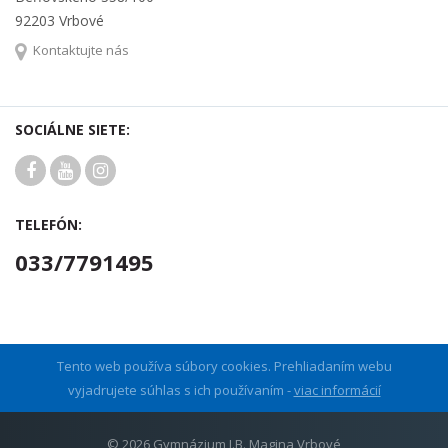
92203 Vrbové
Kontaktujte nás
SOCIÁLNE SIETE:
TELEFÓN:
033/7791495
Tento web používa súbory cookies. Prehliadaním webu
vyjadrujete súhlas s ich používaním -
viac informácií
© 2026 Gymnázium J.B. Magina Vrbové