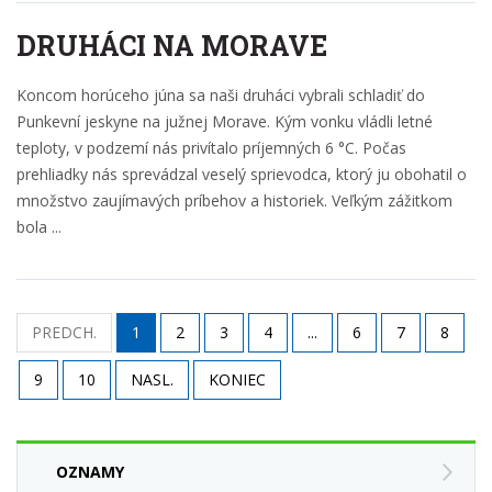
DRUHÁCI NA MORAVE
Koncom horúceho júna sa naši druháci vybrali schladiť do
Punkevní jeskyne na južnej Morave. Kým vonku vládli letné
teploty, v podzemí nás privítalo príjemných 6 °C. Počas
prehliadky nás sprevádzal veselý sprievodca, ktorý ju obohatil o
množstvo zaujímavých príbehov a historiek. Veľkým zážitkom
bola ...
PREDCH.
1
2
3
4
...
6
7
8
9
10
NASL.
KONIEC
OZNAMY