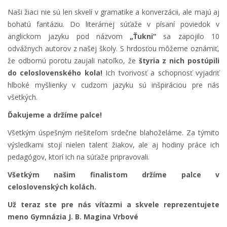
Naši žiaci nie sú len skvelí v gramatike a konverzácii, ale majú aj
bohatú fantáziu. Do literárnej súťaže v písaní poviedok v
anglickom jazyku pod názvom
„Ťukni“
sa zapojilo 10
odvážnych autorov z našej školy. S hrdosťou môžeme oznámiť,
že odbornú porotu zaujali natoľko, že
štyria z nich postúpili
do celoslovenského kola!
Ich tvorivosť a schopnosť vyjadriť
hlboké myšlienky v cudzom jazyku sú inšpiráciou pre nás
všetkých.
Ďakujeme a držíme palce!
Všetkým úspešným riešiteľom srdečne blahoželáme. Za týmito
výsledkami stojí nielen talent žiakov, ale aj hodiny práce ich
pedagógov, ktorí ich na súťaže pripravovali.
Všetkým našim finalistom držíme palce v
celoslovenských kolách.
Už teraz ste pre nás víťazmi a skvele reprezentujete
meno Gymnázia J. B. Magina Vrbové