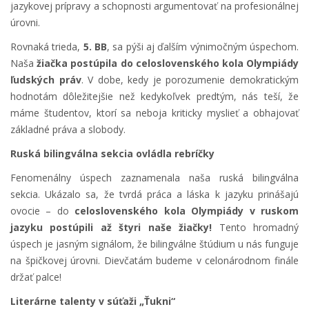
úrovni.
Rovnaká trieda,
5. BB
, sa pýši aj ďalším výnimočným úspechom.
Naša
žiačka postúpila do celoslovenského kola Olympiády
ľudských práv
. V dobe, kedy je porozumenie demokratickým
hodnotám dôležitejšie než kedykoľvek predtým, nás teší, že
máme študentov, ktorí sa neboja kriticky myslieť a obhajovať
základné práva a slobody.
Ruská bilingválna sekcia ovládla rebríčky
Fenomenálny úspech zaznamenala naša ruská bilingválna
sekcia. Ukázalo sa, že tvrdá práca a láska k jazyku prinášajú
ovocie – do
celoslovenského kola Olympiády v ruskom
jazyku postúpili až štyri naše žiačky!
Tento hromadný
úspech je jasným signálom, že bilingválne štúdium u nás funguje
na špičkovej úrovni. Dievčatám budeme v celonárodnom finále
držať palce!
Literárne talenty v súťaži „Ťukni“