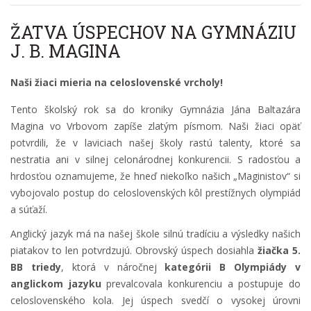
ŽATVA ÚSPECHOV NA GYMNÁZIU
J. B. MAGINA
Naši žiaci mieria na celoslovenské vrcholy!
Tento školský rok sa do kroniky Gymnázia Jána Baltazára
Magina vo Vrbovom zapíše zlatým písmom. Naši žiaci opäť
potvrdili, že v laviciach našej školy rastú talenty, ktoré sa
nestratia ani v silnej celonárodnej konkurencii. S radosťou a
hrdosťou oznamujeme, že hneď niekoľko našich „Maginistov“ si
vybojovalo postup do celoslovenských kôl prestížnych olympiád
a súťaží.
Anglický jazyk má na našej škole silnú tradíciu a výsledky našich
piatakov to len potvrdzujú. Obrovský úspech dosiahla
žiačka 5.
BB triedy
, ktorá v náročnej
kategórii B Olympiády v
anglickom jazyku
prevalcovala konkurenciu a postupuje do
celoslovenského kola. Jej úspech svedčí o vysokej úrovni
jazykovej prípravy a schopnosti argumentovať na profesionálnej