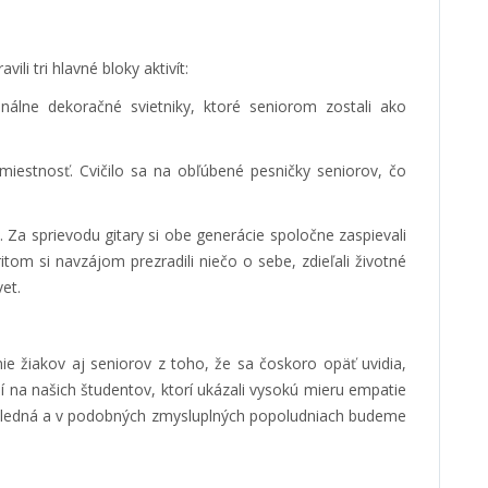
ili tri hlavné bloky aktivít:
inálne dekoračné svietniky, ktoré seniorom zostali ako
iestnosť. Cvičilo sa na obľúbené pesničky seniorov, čo
Za sprievodu gitary si obe generácie spoločne zaspievali
itom si navzájom prezradili niečo o sebe, zdieľali životné
et.
ie žiakov aj seniorov z toho, že sa čoskoro opäť uvidia,
 na našich študentov, ktorí ukázali vysokú mieru empatie
posledná a v podobných zmysluplných popoludniach budeme