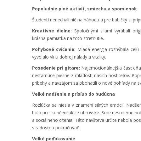
Popoludnie plné aktivít, smiechu a spomienok
Študenti nenechali nič na náhodu a pre babičky si priprav
Kreatívne dielne:
Spoločnými silami vyrábali orig
krásna pamiatka na toto stretnutie.
Pohybové cvičenie:
Mladá energia rozhýbala celú m
vyvolalo vlnu dobrej nálady a vitality.
Posedenie pri gitare:
Najemocionálnejšia časť dňa. 
nestarnúce piesne z mladosti našich hostiteľov. Popr
príbehy a navzájom sa obohatili o nové pohľady na sv
Veľké nadšenie a prísľub do budúcna
Rozlúčka sa niesla v znamení silných emócií. Nadšen
bolo po skončení akcie obrovské. Sme nesmierne hrdí
a sociálneho cítenia. Táto návšteva určite nebola 
s radosťou pokračovať.
Veľké poďakovanie