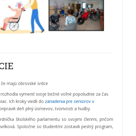
CIE
, že majú obrovské srdce
v rozhodla vymeniť svoje bežné voľné popoludnie za čas
iac. Ich kroky viedli do
zariadenia pre seniorov v
pripravili deň plný úsmevov, tvorivosti a hudby.
sedníčka školského parlamentu so svojimi členmi, pričom
Vavríková. Spoločne so študentmi zostavili pestrý program,