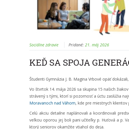
Sociálne zdravie
Pridané:
21. máj 2026
KEĎ SA SPOJA GENERÁ
Študenti Gymnázia J. B. Magina Vrbové opäť dokázali
Vo štvrtok 14. mája 2026 sa skupina 15 našich žiako
strávený s tými, ktorí si pozornosť a úctu zaslúžia najv
Moravanoch nad Váhom
, kde pre miestnych klientov 
Celú akciu detailne naplánovali a koordinovali pred
veľkou oporou jej boli pani učiteľky p. Huťová a p. 
ktorý seniorov okamžite vtiahol do deja.