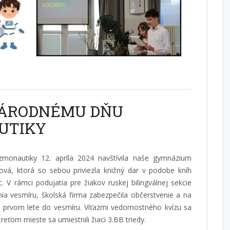
NÁRODNÉMU DŇU
UTIKY
ozmonautiky 12. apríla 2024 navštívila naše gymnázium
ová, ktorá so sebou priviezla knižný dar v podobe kníh
c. V rámci podujatia pre žiakov ruskej bilingválnej sekcie
a vesmíru, školská firma zabezpečila občerstvenie a na
 o prvom lete do vesmíru. Víťazmi vedomostného kvízu sa
treťom mieste sa umiestnili žiaci 3.BB triedy.