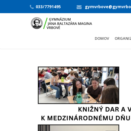
033/7791495
gymvrbove@gymvrbo
DOMOV
ORGANIZ