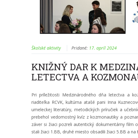
Školské aktivity
Pridané:
17. apríl 2024
KNIŽNÝ DAR K MEDZI
LETECTVA A KOZMONA
Pri príležitosti Medzinárodného dňa letectva a k
riaditeľka RCVK, kultúrna atašé pani Inna Kuznecov
umeleckej literatúry, metodických príručiek a učební
prebehol vedomostný kvíz z kozmonautiky a poznani
záver si žiaci pozreli autentický dokumentárny film
stali žiaci 1.BB, druhé miesto obsadili žiaci 5.BB a na 