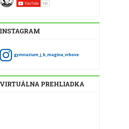
INSTAGRAM
gymnazium_j_b_magina_vrbove
VIRTUÁLNA PREHLIADKA