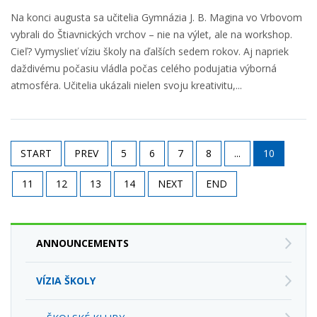
Na konci augusta sa učitelia Gymnázia J. B. Magina vo Vrbovom
vybrali do Štiavnických vrchov – nie na výlet, ale na workshop.
Cieľ? Vymyslieť víziu školy na ďalších sedem rokov. Aj napriek
daždivému počasiu vládla počas celého podujatia výborná
atmosféra. Učitelia ukázali nielen svoju kreativitu,...
START
PREV
5
6
7
8
...
10
11
12
13
14
NEXT
END
ANNOUNCEMENTS
VÍZIA ŠKOLY
ŠKOLSKÉ KLUBY