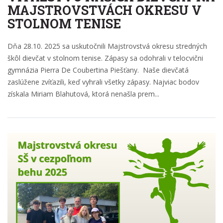
MAJSTROVSTVÁCH OKRESU V
STOLNOM TENISE
Dňa 28.10. 2025 sa uskutočnili Majstrovstvá okresu stredných
škôl dievčat v stolnom tenise. Zápasy sa odohrali v telocvični
gymnázia Pierra De Coubertina Piešťany. Naše dievčatá
zaslúžene zvíťazili, keď vyhrali všetky zápasy. Najviac bodov
získala Miriam Blahutová, ktorá nenašla prem...