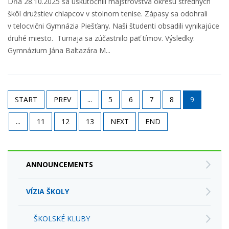
škôl družstiev chlapcov v stolnom tenise. Zápasy sa odohrali
v telocvični Gymnázia Piešťany. Naši študenti obsadili vynikajúce
druhé miesto. Turnaja sa zúčastnilo päť tímov. Výsledky:
Gymnázium Jána Baltazára M...
START
PREV
...
5
6
7
8
9
...
11
12
13
NEXT
END
ANNOUNCEMENTS
VÍZIA ŠKOLY
ŠKOLSKÉ KLUBY