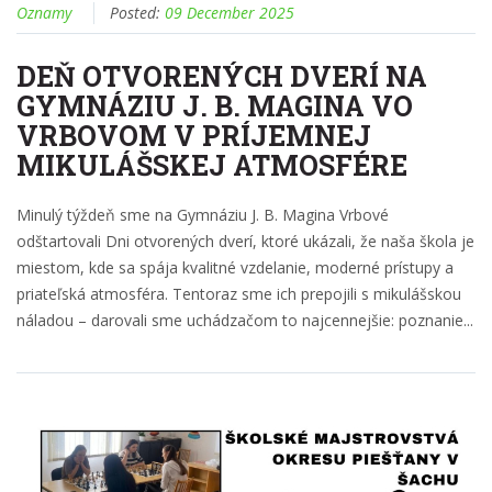
DEŇ OTVORENÝCH DVERÍ NA
GYMNÁZIU J. B. MAGINA VO
VRBOVOM V PRÍJEMNEJ
MIKULÁŠSKEJ ATMOSFÉRE
Minulý týždeň sme na Gymnáziu J. B. Magina Vrbové
odštartovali Dni otvorených dverí, ktoré ukázali, že naša škola je
miestom, kde sa spája kvalitné vzdelanie, moderné prístupy a
priateľská atmosféra. Tentoraz sme ich prepojili s mikulášskou
náladou – darovali sme uchádzačom to najcennejšie: poznanie...