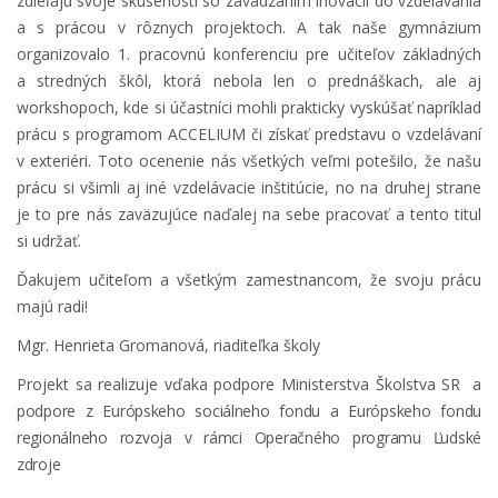
zdieľajú svoje skúsenosti so zavádzaním inovácií do vzdelávania
a s prácou v rôznych projektoch. A tak naše gymnázium
organizovalo 1. pracovnú konferenciu pre učiteľov základných
a stredných škôl, ktorá nebola len o prednáškach, ale aj
workshopoch, kde si účastníci mohli prakticky vyskúšať napríklad
prácu s programom ACCELIUM či získať predstavu o vzdelávaní
v exteriéri. Toto ocenenie nás všetkých veľmi potešilo, že našu
prácu si všimli aj iné vzdelávacie inštitúcie, no na druhej strane
je to pre nás zaväzujúce naďalej na sebe pracovať a tento titul
si udržať.
Ďakujem učiteľom a všetkým zamestnancom, že svoju prácu
majú radi!
Mgr. Henrieta Gromanová, riaditeľka školy
Projekt sa realizuje vďaka podpore Ministerstva Školstva SR
a
podpore z Európskeho sociálneho fondu a Európskeho fondu
regionálneho rozvoja v rámci Operačného programu Ľudské
zdroje