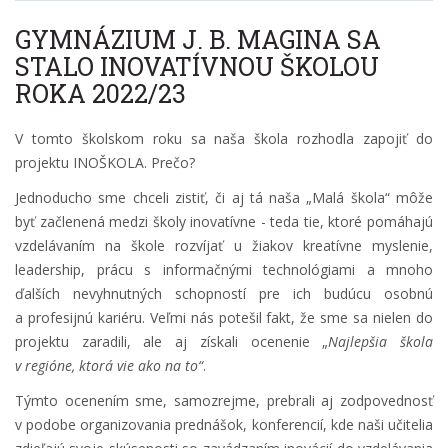
GYMNÁZIUM J. B. MAGINA SA
STALO INOVATÍVNOU ŠKOLOU
ROKA 2022/23
V tomto školskom roku sa naša škola rozhodla zapojiť do
projektu INOŠKOLA. Prečo?
Jednoducho sme chceli zistiť, či aj tá naša „Malá škola“ môže
byť začlenená medzi školy inovatívne - teda tie, ktoré pomáhajú
vzdelávaním na škole rozvíjať u žiakov kreatívne myslenie,
leadership, prácu s informačnými technológiami a mnoho
ďalších nevyhnutných schopností pre ich budúcu osobnú
a profesijnú kariéru. Veľmi nás potešil fakt, že sme sa nielen do
projektu zaradili, ale aj získali ocenenie „
Najlepšia škola
v regióne, ktorá vie ako na to“
.
Týmto ocenením sme, samozrejme, prebrali aj zodpovednosť
v podobe organizovania prednášok, konferencií, kde naši učitelia