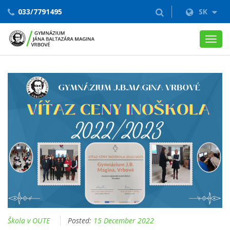
033/7791495
SK
Toggl
navig
Škola v OUTE
Posted:
15 December 2022