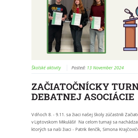
Školské aktivity
Posted:
13 November 2024
ZAČIATOČNÍCKY TUR
DEBATNEJ ASOCIÁCIE
V dňoch 8. - 9.11. sa žiaci našej školy zúčastnili Zač
v Liptovskom Mikuláši! Na celom turnaji sa nachádza
ktorých sa naši žiaci - Patrik Ilenčík, Simona Krajčovič