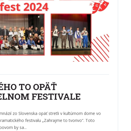
ÉHO TO OPÄŤ
ELNOM FESTIVALE
ymnázií zo Slovenska opäť stretli v kultúrnom dome vo
dramatického festivalu „Zahrajme to tvorivo“. Toto
bovom by sa...