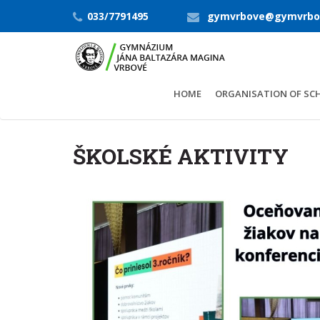
033/7791495
gymvrbove@gymvrbo
HOME
ORGANISATION OF SC
ŠKOLSKÉ AKTIVITY