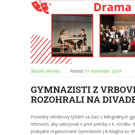
Školské aktivity
Posted:
01 November 2024
GYMNAZISTI Z VRBOV
ROZOHRALI NA DIVAD
Posledný októbrový týždeň sa žiaci z bilingválnych g
Vrbovom, aby zabojovali o prvé priečky v 6. ročníku 
podujatie organizované Gymnáziom J.B.Magina vo Vr