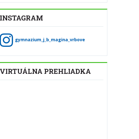
INSTAGRAM
gymnazium_j_b_magina_vrbove
VIRTUÁLNA PREHLIADKA