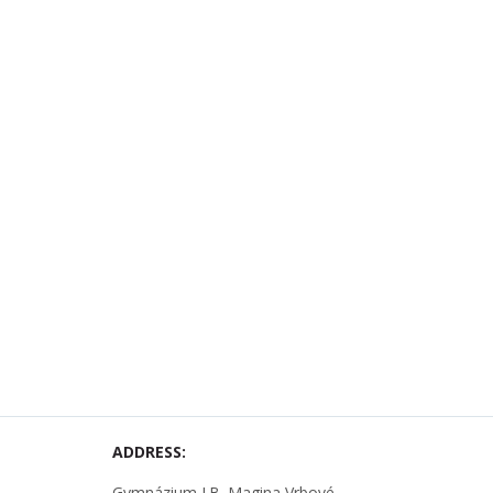
ADDRESS:
Gymnázium J.B. Magina Vrbové