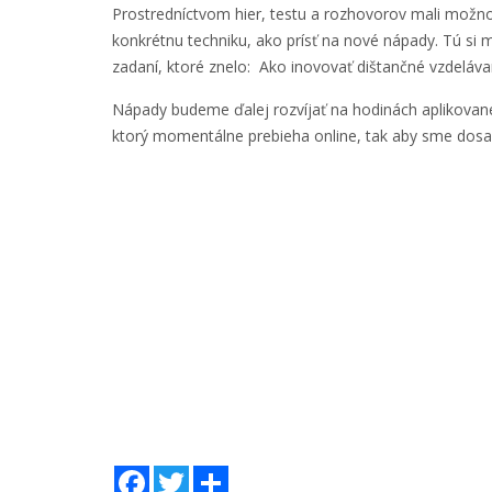
Prostredníctvom hier, testu a rozhovorov mali možnosť
konkrétnu techniku, ako prísť na nové nápady. Tú s
zadaní, ktoré znelo: Ako inovovať dištančné vzdeláva
Nápady budeme ďalej rozvíjať na hodinách aplikovane
ktorý momentálne prebieha online, tak aby sme dosah
Facebook
Twitter
Zdieľaj