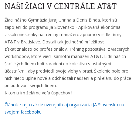
NAŠI ŽIACI V CENTRÁLE AT&T
Žiaci nášho Gymnázia Juraj Uhrina a Denis Binda, ktorí sú
zapojení do programu Ja Slovensko - Aplikovaná ekonómia
získali miestenky na tréning manažérov priamo v sídle firmy
AT&T v Bratislave. Dostali tak jedinečnú príležitosť
získať znalosti od profesionálov. Tréning pozostával z viacerých
workshopov, ktoré viedli samotní manažéri AT&T. Lídri našich
školských firiem boli zaradení do kolektívu s ostatnými
účastníkmi, aby predviedli svoje vlohy v praxi. Školenie bolo pre
nich niečo úplne nové a odchádzali nadšení a plní elánu do práce
pri budovaní svojich firiem.
K tomu im želáme veľa úspechov !
Článok z tejto akcie uverejnila aj organizácia JA Slovensko na
svojom facebooku.