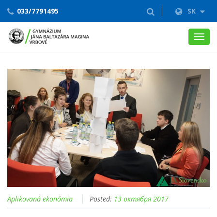
033/7791495
SK
Toggl
navig
Aplikovaná ekonómia
Posted:
13 октября 2017