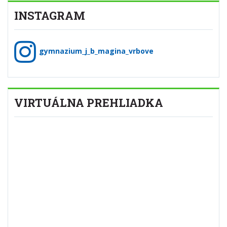
INSTAGRAM
gymnazium_j_b_magina_vrbove
VIRTUÁLNA PREHLIADKA