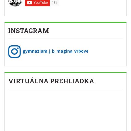
INSTAGRAM
gymnazium_j_b_magina_vrbove
VIRTUÁLNA PREHLIADKA