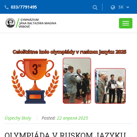
033/7791495
SK
Toggl
navig
Úspechy školy
Posted:
22 апреля 2025
OLYMPIÁDA V RUSKOM JAZYKU