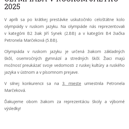
2025
V apríli sa po krátkej prestávke uskutočnilo celoštátne kolo
olympiády v ruskom jazyku. Na olympiáde nás reprezentovali
v kategórii B2 žiak Jiří Synek (2.BB) a v kategórii B4 žiačka
Petronela Marčeková (5.BB).
Olympiáda v ruskom jazyku je určená žiakom základných
škôl, osemročných gymnázií a stredných škôl. Žiaci majú
možnosť preukázať svoje vedomosti z ruskej kultúry a ruského
jazyka v ústnom a v písomnom prejave.
V silnej konkurencii sa na
3. mieste
umiestnila Petronela
Marčeková.
Ďakujeme obom žiakom za reprezentáciu školy a výborné
výsledky!