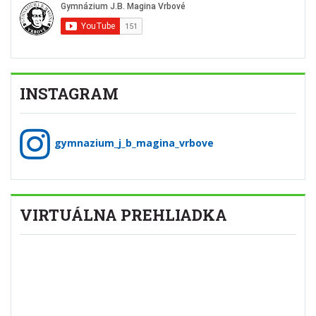
INSTAGRAM
gymnazium_j_b_magina_vrbove
VIRTUÁLNA PREHLIADKA