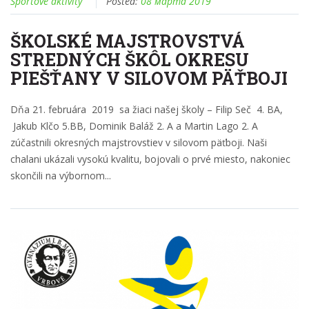
Športové aktivity
Posted:
08 марта 2019
ŠKOLSKÉ MAJSTROVSTVÁ
STREDNÝCH ŠKÔL OKRESU
PIEŠŤANY V SILOVOM PÄŤBOJI
Dňa 21. februára 2019 sa žiaci našej školy – Filip Seč 4. BA,
Jakub Klčo 5.BB, Dominik Baláž 2. A a Martin Lago 2. A
zúčastnili okresných majstrovstiev v silovom päťboji. Naši
chalani ukázali vysokú kvalitu, bojovali o prvé miesto, nakoniec
skončili na výbornom...