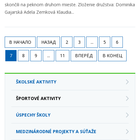
skončili na peknom druhom mieste. Zloženie družstva: Dominika
Gajarská Adela Zemková Klaudia...
В НАЧАЛО
НАЗАД
2
3
...
5
6
7
8
9
...
11
ВПЕРЁД
В КОНЕЦ
ŠKOLSKÉ AKTIVITY
ŠPORTOVÉ AKTIVITY
ÚSPECHY ŠKOLY
MEDZINÁRODNÉ PROJEKTY A SÚŤAŽE